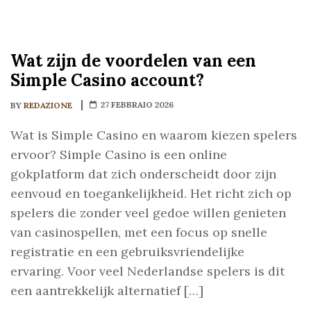
Wat zijn de voordelen van een
Simple Casino account?
27 FEBBRAIO 2026
BY
REDAZIONE
Wat is Simple Casino en waarom kiezen spelers
ervoor? Simple Casino is een online
gokplatform dat zich onderscheidt door zijn
eenvoud en toegankelijkheid. Het richt zich op
spelers die zonder veel gedoe willen genieten
van casinospellen, met een focus op snelle
registratie en een gebruiksvriendelijke
ervaring. Voor veel Nederlandse spelers is dit
een aantrekkelijk alternatief […]