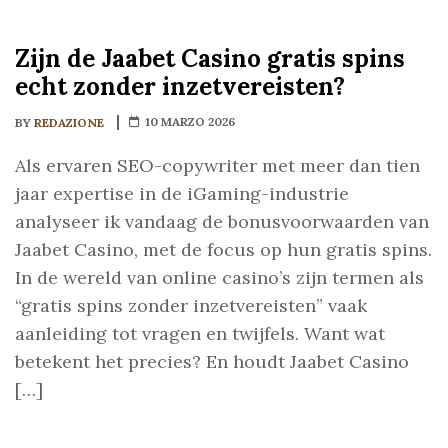
Zijn de Jaabet Casino gratis spins
echt zonder inzetvereisten?
10 MARZO 2026
BY
REDAZIONE
Als ervaren SEO-copywriter met meer dan tien
jaar expertise in de iGaming-industrie
analyseer ik vandaag de bonusvoorwaarden van
Jaabet Casino, met de focus op hun gratis spins.
In de wereld van online casino’s zijn termen als
“gratis spins zonder inzetvereisten” vaak
aanleiding tot vragen en twijfels. Want wat
betekent het precies? En houdt Jaabet Casino
[…]