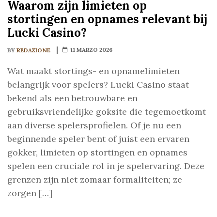
Waarom zijn limieten op
stortingen en opnames relevant bij
Lucki Casino?
11 MARZO 2026
BY
REDAZIONE
Wat maakt stortings- en opnamelimieten
belangrijk voor spelers? Lucki Casino staat
bekend als een betrouwbare en
gebruiksvriendelijke goksite die tegemoetkomt
aan diverse spelersprofielen. Of je nu een
beginnende speler bent of juist een ervaren
gokker, limieten op stortingen en opnames
spelen een cruciale rol in je spelervaring. Deze
grenzen zijn niet zomaar formaliteiten; ze
zorgen […]