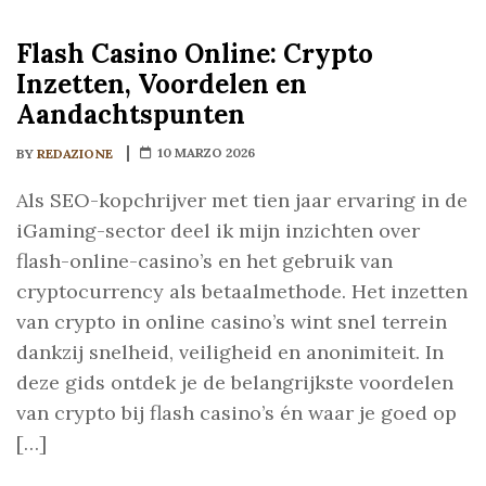
Flash Casino Online: Crypto
Inzetten, Voordelen en
Aandachtspunten
10 MARZO 2026
BY
REDAZIONE
Als SEO-kopchrijver met tien jaar ervaring in de
iGaming-sector deel ik mijn inzichten over
flash-online-casino’s en het gebruik van
cryptocurrency als betaalmethode. Het inzetten
van crypto in online casino’s wint snel terrein
dankzij snelheid, veiligheid en anonimiteit. In
deze gids ontdek je de belangrijkste voordelen
van crypto bij flash casino’s én waar je goed op
[…]