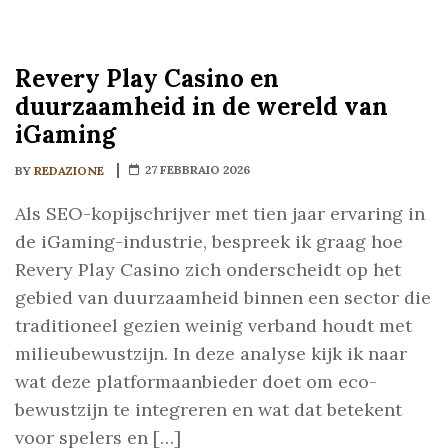
Revery Play Casino en
duurzaamheid in de wereld van
iGaming
27 FEBBRAIO 2026
BY
REDAZIONE
Als SEO-kopijschrijver met tien jaar ervaring in
de iGaming-industrie, bespreek ik graag hoe
Revery Play Casino zich onderscheidt op het
gebied van duurzaamheid binnen een sector die
traditioneel gezien weinig verband houdt met
milieubewustzijn. In deze analyse kijk ik naar
wat deze platformaanbieder doet om eco-
bewustzijn te integreren en wat dat betekent
voor spelers en […]