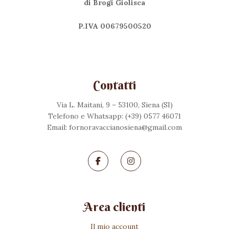
di Brogi Giolisca
P.IVA 00679500520
Contatti
Via L. Maitani, 9 – 53100, Siena (SI)
Telefono e Whatsapp: (+39) 0577 46071
Email: fornoravaccianosiena@gmail.com
Area clienti
Il mio account