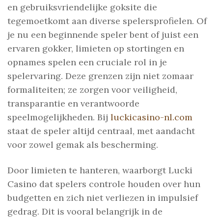
en gebruiksvriendelijke goksite die
tegemoetkomt aan diverse spelersprofielen. Of
je nu een beginnende speler bent of juist een
ervaren gokker, limieten op stortingen en
opnames spelen een cruciale rol in je
spelervaring. Deze grenzen zijn niet zomaar
formaliteiten; ze zorgen voor veiligheid,
transparantie en verantwoorde
speelmogelijkheden. Bij
luckicasino-nl.com
staat de speler altijd centraal, met aandacht
voor zowel gemak als bescherming.
Door limieten te hanteren, waarborgt Lucki
Casino dat spelers controle houden over hun
budgetten en zich niet verliezen in impulsief
gedrag. Dit is vooral belangrijk in de