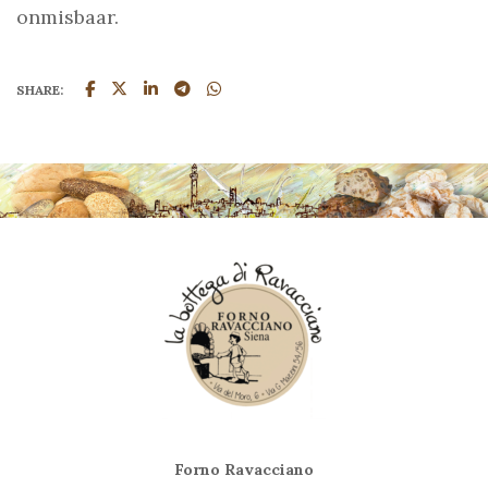
onmisbaar.
SHARE:
Forno Ravacciano