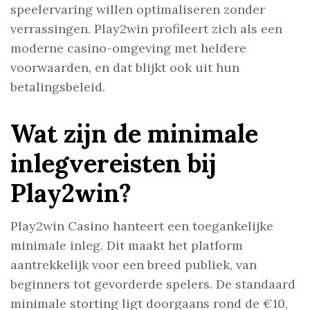
speelervaring willen optimaliseren zonder
verrassingen. Play2win profileert zich als een
moderne casino-omgeving met heldere
voorwaarden, en dat blijkt ook uit hun
betalingsbeleid.
Wat zijn de minimale
inlegvereisten bij
Play2win?
Play2win Casino hanteert een toegankelijke
minimale inleg. Dit maakt het platform
aantrekkelijk voor een breed publiek, van
beginners tot gevorderde spelers. De standaard
minimale storting ligt doorgaans rond de €10,