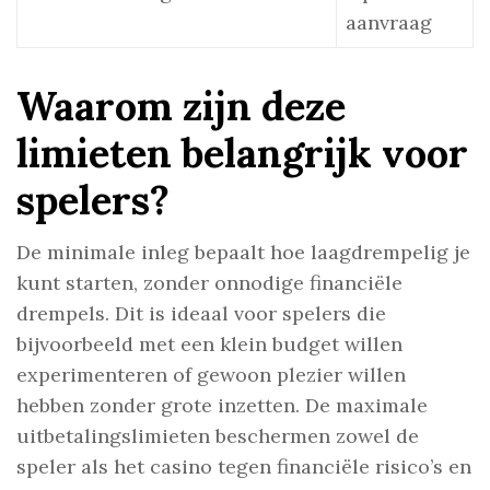
aanvraag
Waarom zijn deze
limieten belangrijk voor
spelers?
De minimale inleg bepaalt hoe laagdrempelig je
kunt starten, zonder onnodige financiële
drempels. Dit is ideaal voor spelers die
bijvoorbeeld met een klein budget willen
experimenteren of gewoon plezier willen
hebben zonder grote inzetten. De maximale
uitbetalingslimieten beschermen zowel de
speler als het casino tegen financiële risico’s en