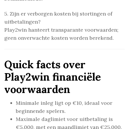
5. Zijn er verborgen kosten bij stortingen of
uitbetalingen?
Play2win hanteert transparante voorwaarden;
geen onverwachte kosten worden berekend.
Quick facts over
Play2win financiële
voorwaarden
Minimale inleg ligt op €10, ideaal voor
beginnende spelers.
Maximale daglimiet voor uitbetaling is
€5.000, met een maandlimiet van €25.000.