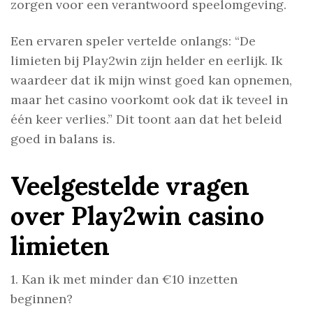
zorgen voor een verantwoord speelomgeving.
Een ervaren speler vertelde onlangs: “De
limieten bij Play2win zijn helder en eerlijk. Ik
waardeer dat ik mijn winst goed kan opnemen,
maar het casino voorkomt ook dat ik teveel in
één keer verlies.” Dit toont aan dat het beleid
goed in balans is.
Veelgestelde vragen
over Play2win casino
limieten
1. Kan ik met minder dan €10 inzetten
beginnen?