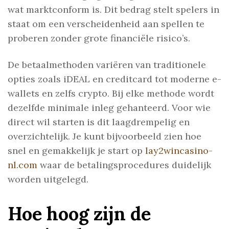
wat marktconform is. Dit bedrag stelt spelers in
staat om een verscheidenheid aan spellen te
proberen zonder grote financiële risico’s.
De betaalmethoden variëren van traditionele
opties zoals iDEAL en creditcard tot moderne e-
wallets en zelfs crypto. Bij elke methode wordt
dezelfde minimale inleg gehanteerd. Voor wie
direct wil starten is dit laagdrempelig en
overzichtelijk. Je kunt bijvoorbeeld zien hoe
snel en gemakkelijk je start op
lay2wincasino-
nl.com
waar de betalingsprocedures duidelijk
worden uitgelegd.
Hoe hoog zijn de