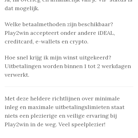
dat mogelijk.
Welke betaalmethoden zijn beschikbaar?
Play2win accepteert onder andere iDEAL,
creditcard, e-wallets en crypto.
Hoe snel krijg ik mijn winst uitgekeerd?
Uitbetalingen worden binnen 1 tot 2 werkdagen
verwerkt.
Met deze heldere richtlijnen over minimale
inleg en maximale uitbetalingslimieten staat
niets een plezierige en veilige ervaring bij
Play2win in de weg. Veel speelplezier!