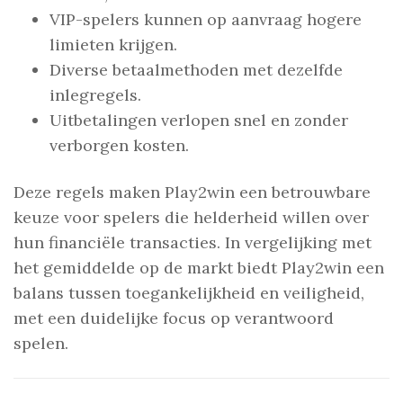
VIP-spelers kunnen op aanvraag hogere
limieten krijgen.
Diverse betaalmethoden met dezelfde
inlegregels.
Uitbetalingen verlopen snel en zonder
verborgen kosten.
Deze regels maken Play2win een betrouwbare
keuze voor spelers die helderheid willen over
hun financiële transacties. In vergelijking met
het gemiddelde op de markt biedt Play2win een
balans tussen toegankelijkheid en veiligheid,
met een duidelijke focus op verantwoord
spelen.