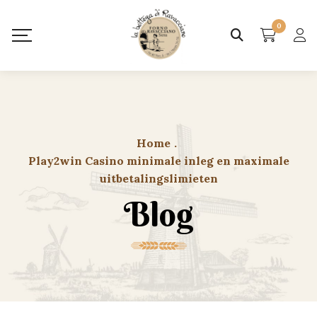
0
Home
.
Play2win Casino minimale inleg en maximale
uitbetalingslimieten
Blog