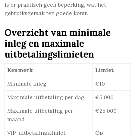
is er praktisch geen beperking, wat het
gebruiksgemak ten goede komt.
Overzicht van minimale
inleg en maximale
uitbetalingslimieten
Kenmerk
Limiet
Minimale inleg
€10
Maximale uitbetaling per dag
€5.000
Maximale uitbetaling per
€25.000
maand
VIP-uitbetalingslimiet
Op